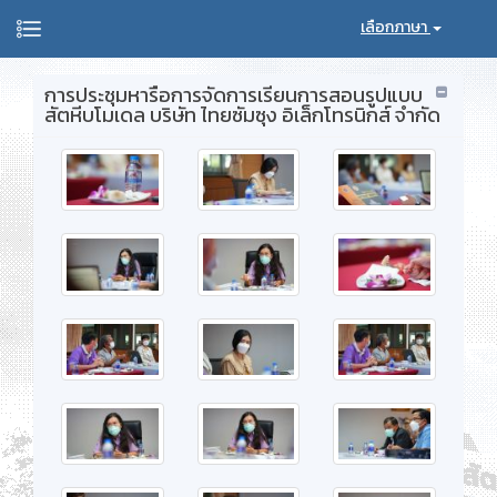
เลือกภาษา
การประชุมหารือการจัดการเรียนการสอนรูปแบบ
สัตหีบโมเดล บริษัท ไทยซัมซุง อิเล็กโทรนิกส์ จำกัด