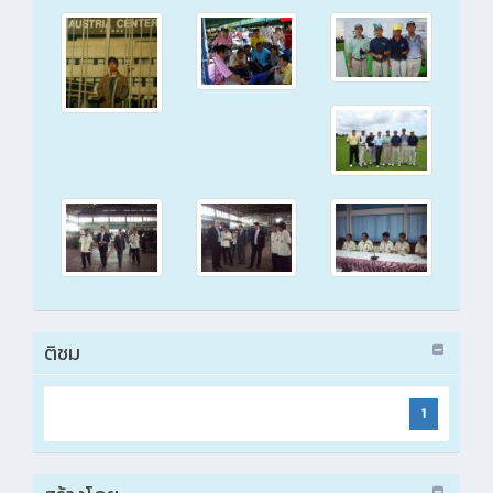
ติชม
1