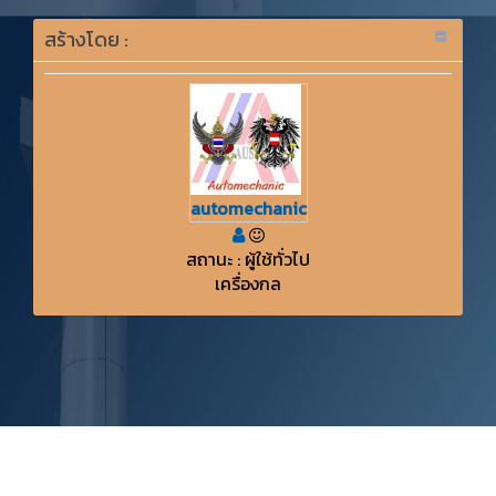
สร้างโดย :
automechanic
สถานะ : ผู้ใช้ทั่วไป
เครื่องกล
KMe
:
วิทยาลัยเทคนิคสัตหีบ
กม.160 193 หมู่ 3 ต.นาจอมเทียน อ.สัตหีบ จ.ชลบุรี
20250