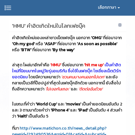
เลือกภาษา
'HMU' คำฮิตเกิดใหม่ในโลกเฟซบุ๊ค
คำฮิตเกิดใหม่ของเหล่าชาวเน็ตเฟซบุ๊ค นอกจาก
'OMG'
ที่ย่อมาจาก
'Oh my god'
หรือ
'ASAP'
ที่ย่อมาจาก
'As soon as possible'
หรือ
'BTW'
ที่ย่อมาจาก
'By the way'
ล่าสุด โผล่มาอีกคำคือ
'HMU'
ซึ่งย่อมาจาก
'hit me up'
เป็นคำฮิต
ใหม่ที่นิยมมากในหมู่วัยรุ่นอเมริกัน ซึ่งใช้ในเฟซบุ๊ค โซเชี่ยลเน็ตเวิร์ก
ยอดนิยม
โดยมีความหมายว่า
'ชวนคนบางคนออกไปเดท'
และยัง
กลายเป็นวลีที่ป็อปปูล่าที่สุดในเฟซบุ๊คอีกด้วย นอกจากนี้ ยังสื่อไป
ถึงอีกความหมายว่า
'ไปเจอกันเถอะ'
และ
'ติดต่อฉันด้วย'
ในขณะที่คำว่า
'World Cup'
และ
'movies'
เป็นคำยอดนิยมอันดับ 2
และ 3 ตามมาด้วยคำว่า
'iPhone 4'
และ
'iPad'
เป็นอันดับ 4 ส่วนคำ
ว่า
'Haiti'
เป็นอันดับ 5
ที่มา
http://www.matichon.co.th/news_detail.php?
newsid=1292490536&grpid=01&catid=&subcatid=