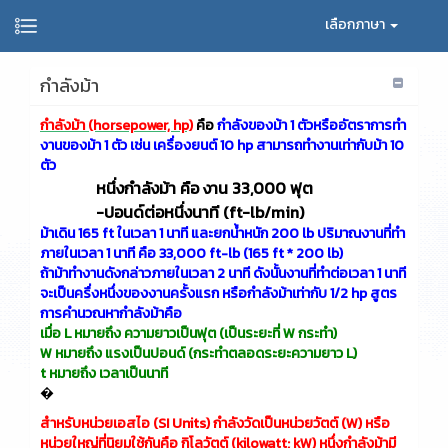
เลือกภาษา
กำลังม้า
กำลัง
ม้า (horsepower, hp)
คือ
กำลัง
ของ
ม้า 1 ตัว
หรือ
อัตรา
การ
ทำ
งาน
ของ
ม้า 1 ตัว เช่น เครื่องยนต์ 10 hp สามารถ
ทำ
งาน
เท่ากับม้า 10
ตัว
หนึ่ง
กำลัง
ม้า คือ งาน 33,000 ฟุต
-ปอนด์
ต่อ
หนึ่ง
นาที (ft-lb/min)
ม้า
เดิน 165 ft ใน
เวลา 1 นาที และ
ยก
น้ำ
หนัก 200 lb ปริมาณ
งาน
ที่
ทำ
ภาย
ใน
เวลา 1 นาที คือ 33,000 ft-lb (165 ft * 200 lb)
ถ้า
ม้า
ทำ
งาน
ดัง
กล่าว
ภาย
ใน
เวลา 2 นาที ดัง
นั้น
งาน
ที่
ทำ
ต่อ
เวลา 1 นาที
จะ
เป็นครื่งหนึ่ง
ของ
งาน
ครั้ง
แรก หรือ
กำลัง
ม้า
เท่ากับ 1/2 hp สูตร
การ
คำนวณ
หา
กำลัง
ม้า
คือ
เมื่อ L หมาย
ถึง
ความ
ยาว
เป็น
ฟุต (เป็น
ระยะ
ที่ W กระ
ทำ)
W หมาย
ถึง
แรง
เป็น
ปอนด์ (กระ
ทำ
ตลอด
ระยะ
ความ
ยาว L)
t หมาย
ถึง
เวลา
เป็น
นาที
�
สำหรับ
หน่วย
เอสไอ (SI Units) กำลัง
วัด
เป็น
หน่วย
วัตต์ (W) หรือ
หน่วย
ใหญ่
ที่
นิยม
ใช้
กัน
คือ กิโล
วัตต์ (kilowatt; kW) หนึ่ง
กำลัง
ม้า
มี