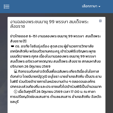
เลือกภาษา
งานฉลองพระชนมายุ 99 พรรษา สมเด็จพระ
สังฆราช
ข่าวไทยออส 6-151 งานฉลองพระชนมายุ 99 พรรษา สมเด็จพระ
สังฆราช 💌
👑 ดร. อรทัย โยธินรุ่งเรือง สุดสงวน ผู้อำนวยการวิทยาลัย
เทคนิคสัตหีบ พร้อมตัวแทนคณะครู เข้าร่วมพิธีเจริญพระพุทธ
มนนต์ถวายพระกุศล เนื่องในงานฉลองพระชนมายุ 99 พรรษา
สมเด็จพระอริยวงศาคตญาณ สมเด็จพระสังฆราช สกลมหาสังฆ
ปริณายก 26 มิถุนายน 2569
💻 กิจกรรมดังกล่าวจัดขึ้นเพื่อเฉลิมพระเกียรติเนื่องในโอกาส
ดังกล่าว โดยมีนายณัฐวุฒิ อนุโยธา นายอำเภอสัตหีบ เป็นประธาน
ในพิธี ร่วมด้วยข้าราชการในหน่วยงานต่าง ๆ ตลอดจนองค์กร
ปกครองส่วนท้องถิ่น และประชาชนทั่วไปเข้าร่วมพิธีเป็นจำนวนมาก
🕦 เมื่อวันศุกร์ที่ 26 มิถุนายน 2569 เวลา 17.00 น. ณ ศาลา
การเปรียญวัดช่องแสมสาร ตำบลแสมสาร อำเภอสัตหีบ จังหวัด
ชลบุรี