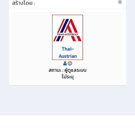
สร้างโดย :
Thai-
Austrian
สถานะ : ผู้ดูแลระบบ
ไม่ระบุ
KMe
:
วิทยาลัยเทคนิคสัตหีบ
กม.160 193 หมู่ 3 ต.นาจอมเทียน อ.สัตหีบ จ.ชลบุรี
20250