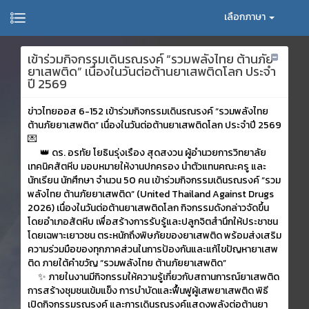
เลือกภาษา
เข้าร่วมกิจกรรมเดินรณรงค์ “รวมพลังไทย ต้านภัย
ยาเสพติด” เนื่องในวันต่อต้านยาเสพติดโลก ประจำ
ปี 2569
ข่าวไทยออส 6-152 เข้าร่วมกิจกรรมเดินรณรงค์ “รวมพลังไทย
ต้านภัยยาเสพติด” เนื่องในวันต่อต้านยาเสพติดโลก ประจำปี 2569
💌
👑 ดร. อรทัย โยธินรุ่งเรือง สุดสงวน ผู้อำนวยการวิทยาลัย
เทคนิคสัตหีบ มอบหมายให้งานปกครอง นำตัวแทนคณะครู และ
นักเรียน นักศึกษา จำนวน 50 คน เข้าร่วมกิจกรรมเดินรณรงค์ “รวม
พลังไทย ต้านภัยยาเสพติด” (United Thailand Against Drugs
2026) เนื่องในวันต่อต้านยาเสพติดโลก กิจกรรมดังกล่าวจัดขึ้น
โดยอำเภอสัตหีบ เพื่อสร้างการรับรู้และปลูกจิตสำนึกให้ประชาชน
โดยเฉพาะเยาวชน ตระหนักถึงพิษภัยของยาเสพติด พร้อมส่งเสริม
ความร่วมมือของทุกภาคส่วนในการป้องกันและแก้ไขปัญหายาเสพ
ติด ภายใต้คำขวัญ “รวมพลังไทย ต้านภัยยาเสพติด”
✨ ภายในงานมีกิจกรรมให้ความรู้เกี่ยวกับสถานการณ์ยาเสพติด
การสร้างชุมชนเข้มแข็ง การบำบัดและฟื้นฟูผู้เสพยาเสพติด พิธี
เปิดกิจกรรมรณรงค์ และการเดินรณรงค์แสดงพลังต่อต้านยา