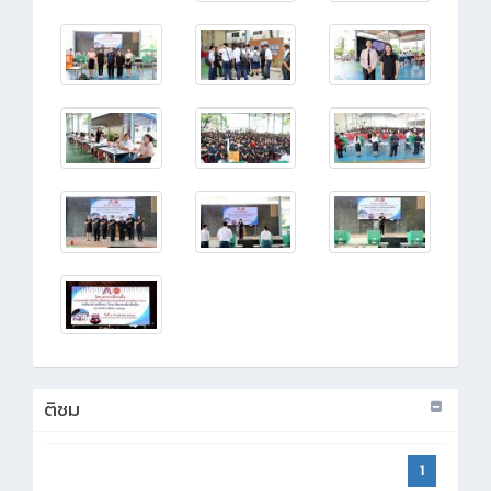
ติชม
1