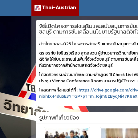
Thai-Austrian
พิธีเปิดโครงการส่งเสริมและสนับสนุนการขับเ
ชลบุรี ตามการขับเคลื่อนนโยบายรัฐบาลดิจิท
ข่าวไทยออส-025 โครงการส่งเสริมและสนับสนุนการขับเ
ดร.อรทัย โยธินรุ่งเรือง สุดสงวน ผู้อำนวยการวิทยาลัย
ดิจิทัลให้กับประชาชนในพื้นที่จังหวัดชลบุรี ตามการขับเ
ทีมวิทยากรจากสำนักงานสถิติจังหวัดชลบุรี
ได้จัดกิจกรรมพัฒนาทักษะ ตามหลักสูตร 11 Check List พิชิต
ประชุม Vienna Conference Room อาคารปฏิบัติการฯ เว
โหลดภาพทั้งหมดได้ที่ :
https://drive.google.com/
ni6h1X44duSE3YTGP7pTTm_Iojm6zByqMi47K8eX
รูปภาพที่เกี่ยวข้อง