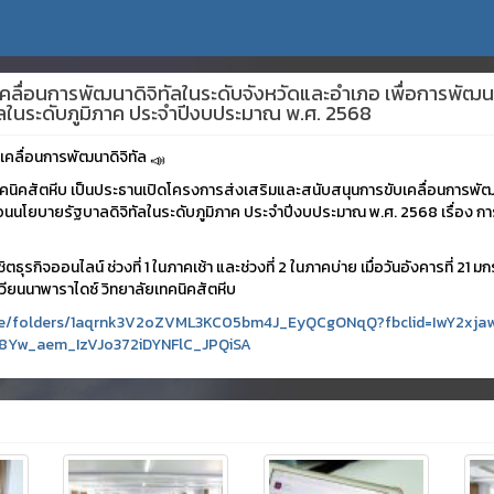
คลื่อนการพัฒนาดิจิทัลในระดับจังหวัดและอำเภอ เพื่อการพัฒนาทั
ัลในระดับภูมิภาค ประจำปีงบประมาณ พ.ศ. 2568
คลื่อนการพัฒนาดิจิทัล
เทคนิคสัตหีบ เป็นประธานเปิดโครงการส่งเสริมและสนับสนุนการขับเคลื่อนการพัฒ
คลื่อนนโยบายรัฐบาลดิจิทัลในระดับภูมิภาค ประจำปีงบประมาณ พ.ศ. 2568 เรื่อง ก
ธุรกิจออนไลน์ ช่วงที่ 1 ในภาคเช้า และช่วงที่ 2 ในภาคบ่าย เมื่อวันอังคารที่ 21
ียนนาพาราไดซ์ วิทยาลัยเทคนิคสัตหีบ
drive/folders/1aqrnk3V2oZVML3KC05bm4J_EyQCgONqQ?fbclid=IwY2
8Yw_aem_IzVJo372iDYNFlC_JPQiSA