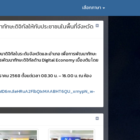
เลือกภาษา
กษะดิจิทัลให้กับประชาชนในพื้นที่จังหวัด
นาดิจิทัลในระดับจังหวัดและอำเภอ เพื่อการพัฒนาทักษะ
ารพัฒนาทักษะดิจิทัลด้าน Digital Economy เบื้องต้น โดย
 มกราคม 2568 ตั้งแต่เวลา 08.30 น. – 16.00 น. ณ ห้อง
xjawID6mJleHRuA2FlbQIxMAABHT6QU_xrnypN_w-