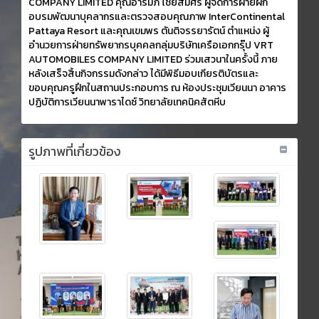
COMPANY LIMITED คุณอารัมภ์ ไชยสมศรี ผู้จัดการฝ่ายฝึก
อบรมพัฒนาบุคลากรและตรวจสอบคุณภาพ InterContinental
Pattaya Resort และคุณเขมพร ตันติจรรยารัตน์ ตำแหน่ง ผู้
อำนวยการฝ่ายทรัพยากรบุคคลกลุ่มบริษัทเครือเอกกรุ๊ป VRT
AUTOMOBILES COMPANY LIMITED ร่วมเสวนาในครั้งนี้ ภาย
หลังเสร็จสิ้นกิจกรรมดังกล่าว ได้มีพิธีมอบเกียรติบัตรและ
ขอบคุณครูฝึกในสถานประกอบการ ณ ห้องประชุมเวียนนา อาคาร
ปฏิบัติการเวียนนาพาราไดซ์ วิทยาลัยเทคนิคสัตหีบ
รูปภาพที่เกี่ยวข้อง