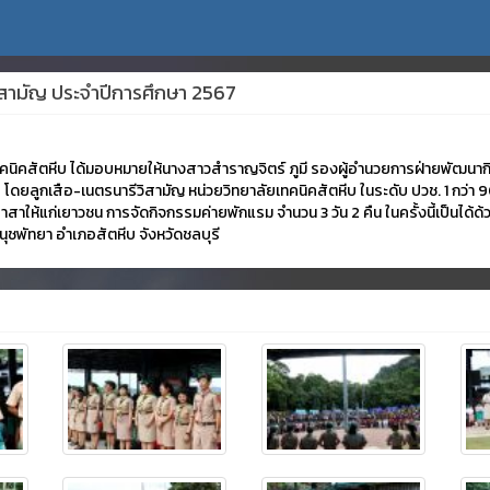
วิสามัญ ประจำปีการศึกษา 2567
ทคนิคสัตหีบ ได้มอบหมายให้นางสาวสำราญจิตร์ ภูมี รองผู้อำนวยการฝ่ายพัฒนากิ
โดยลูกเสือ-เนตรนารีวิสามัญ หน่วยวิทยาลัยเทคนิคสัตหีบ ในระดับ ปวช. 1 กว่า
อาสาให้แก่เยาวชน การจัดกิจกรรมค่ายพักแรม จำนวน 3 วัน 2 คืน ในครั้งนี้เป็นไ
นุชพัทยา อำเภอสัตหีบ จังหวัดชลบุรี