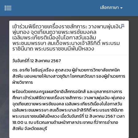
เลือกภาษา
เข้าร่วมพิธีถวายเครื่องราชสักการะ วางพานพุ่มเงิน-
พุ่มทอง จุดเทียนถวายพระพรชัยมงคล
เฉลิมพระเกียรติเนื่องในโอกาสวันเฉลิม
พระชนมพรรษา สมเด็จพระนางเจ้าสิริกิติ์ พระบรม
ราชินีนาถ พระบรมราชชนนีพันปีหลวง
วันจันทร์ที่ 12 สิงหาคม 2567
ดร. อรทัย โยธินรุ่งเรือง สุดสงวน ผู้อำนวยการวิทยาลัยเทคนิค
สัตหีบ มอบหมายให้นางสาวชุติมา โชคกนกวัฒนา รองผู้อำนวยการ
ฝ่ายวิชาการ
พร้อมด้วยคณะครูแผนกวิชาอิเล็กทรอนิกส์ และบุคลากรทางการ
ศึกษา เข้าร่วมพิธีถวายเครื่องราชสักการะ วางพานพุ่มเงิน-พุ่มทอง
จุดเทียนถวายพระพรชัยมงคล เฉลิมพระเกียรติเนื่องในโอกาสวัน
เฉลิมพระชนมพรรษา สมเด็จพระนางเจ้าสิริกิติ์ พระบรมราชินีนาถ
พระบรมราชชนนีพันปีหลวง เมื่อวันจันทร์ที่ 12 สิงหาคม 2567 เวลา
18.00 น. ณ บริเวณลานด้านหน้าศาลา​ประชาคม​ ที่ว่าการอำเภอ
สัตหีบ จังหวัดชลบุรี