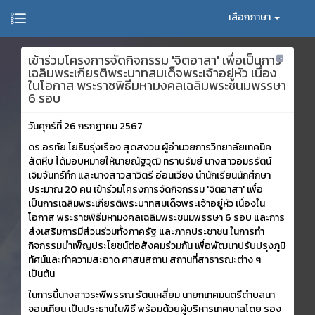
เลือกภาษา
เข้าร่วมโครงการจัดกิจกรรม 'จิตอาสา' เพื่อเป็นการ
เฉลิมพระเกียรติพระบาทสมเด็จพระเจ้าอยู่หัว เนื่อง
ในโอกาส พระราชพิธีมหามงคลเฉลิมพระชนมพรรษา
6 รอบ
วันศุกร์ที่ 26 กรกฎาคม 2567
ดร.อรทัย โยธินรุ่งเรือง สุดสงวน ผู้อำนวยการวิทยาลัยเทคนิค
สัตหีบ ได้มอบหมายให้นายณัฐวุฒิ ทราบรัมย์ นางสาวอมรรัตน์
เจิมจันทร์ทึก และนางสาวสาวิตรี อ่อนเวียง นำนักเรียนนักศึกษา
ประมาณ 20 คน เข้าร่วมโครงการจัดกิจกรรม 'จิตอาสา' เพื่อ
เป็นการเฉลิมพระเกียรติพระบาทสมเด็จพระเจ้าอยู่หัว เนื่องใน
โอกาส พระราชพิธีมหามงคลเฉลิมพระชนมพรรษา 6 รอบ และการ
ส่งเสริมการมีส่วนร่วมทั้งภาครัฐ และภาคประชาชน ในการทำ
กิจกรรมบำเพ็ญประโยชน์ต่อสังคมร่วมกัน เพื่อพัฒนาปรับปรุงภูมิ
ทัศน์และทำความสะอาด ศาสนสถาน สถานที่สาธารณะต่าง ๆ
เป็นต้น
ในการนี้นางสาวระพีพรรณ รัตนเหลี่ยม นายกเทศมนตรีตำบลนา
จอมเทียน เป็นประธานในพิธี พร้อมด้วยผู้บริหารเทศบาลโดย รอง