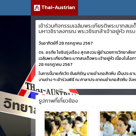
Thai-Austrian
เข้าร่วมกิจกรรมเฉลิมพระเกียรติพระบาทสมเ
มหาวชิราลงกรณ พระวชิรเกล้าเจ้าอยู่หัว คร
วันอาทิตย์ที่ 28 กรกฎาคม 2567
ดร. อรทัย โยธินรุ่งเรือง สุดสงวน ผู้อำนวยการวิทยาล
เฉลิมพระเกียรติพระบาทสมเด็จพระเจ้าอยู่หัว เนื่องใ
28 กรกฎาคม 2567
ในการนี้นายภัควัต ขันธหิรัญ นายอำเภอสัตหีบ เป็นประ
งานต่าง ๆ เข้าร่วมพิธี ณ ศาลาประชาคมอำเภอสัตหีบ จังห
รูปภาพที่เกี่ยวข้อง