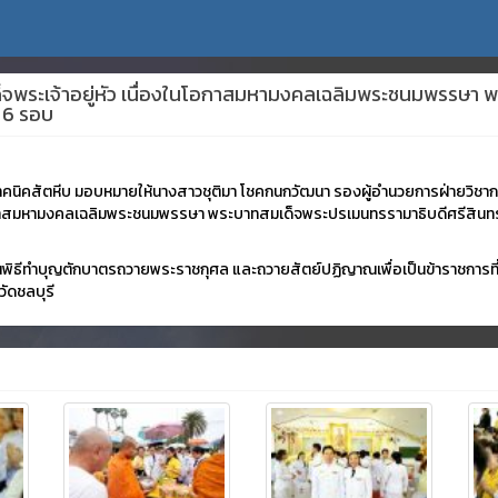
ด็จพระเจ้าอยู่หัว เนื่องในโอกาสมหามงคลเฉลิมพระชนมพรรษา
บ 6 รอบ
ัยเทคนิคสัตหีบ มอบหมายให้นางสาวชุติมา โชคกนกวัฒนา รองผู้อำนวยการฝ่ายวิช
นโอกาสมหามงคลเฉลิมพระชนมพรรษา พระบาทสมเด็จพระปรเมนทรรามาธิบดีศรีสินทร 
ธานพิธีทำบุญตักบาตรถวายพระราชกุศล และถวายสัตย์ปฏิญาณเพื่อเป็นข้าราชการท
วัดชลบุรี