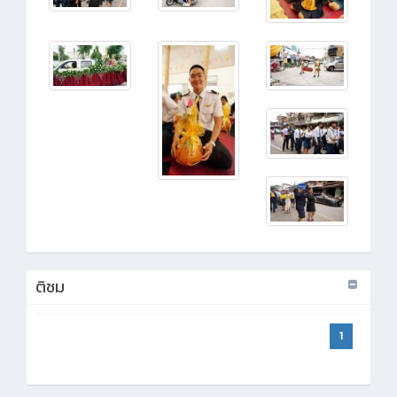
ติชม
1