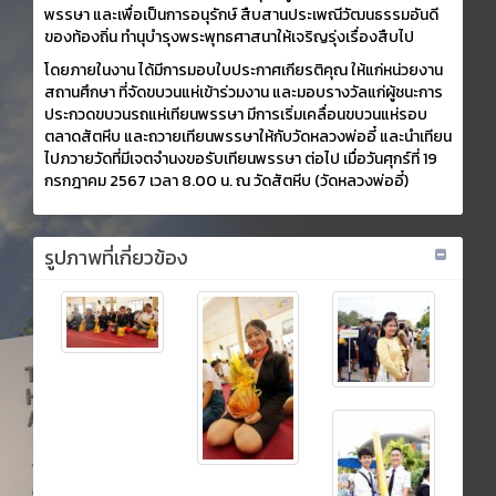
พรรษา และเพื่อเป็นการอนุรักษ์ สืบสานประเพณีวัฒนธรรมอันดี
ของท้องถิ่น ทำนุบำรุงพระพุทธศาสนาให้เจริญรุ่งเรื่องสืบไป
โดยภายในงาน ได้มีการมอบใบประกาศเกียรติคุณ ให้แก่หน่วยงาน
สถานศึกษา ที่จัดขบวนแห่เข้าร่วมงาน และมอบรางวัลแก่ผู้ชนะการ
ประกวดขบวนรถแห่เทียนพรรษา มีการเริ่มเคลื่อนขบวนแห่รอบ
ตลาดสัตหีบ และถวายเทียนพรรษาให้กับวัดหลวงพ่ออี๋ และนำเทียน
ไปภวายวัดที่มีเจตจำนงขอรับเทียนพรรษา ต่อไป เมื่อวันศุกร์ที่ 19
กรกฎาคม 2567 เวลา 8.00 น. ณ วัดสัตหีบ (วัดหลวงพ่ออี๋)
รูปภาพที่เกี่ยวข้อง