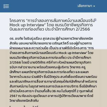
เลือกภาษา
โครงการ “การจำลองการสัมภาษณ์งานเสมือนจริง
Mock up Interview” โดย ชมรมวิชาชีพธุรกิจการ
บินและการท่องเที่ยว ประจำปีการศึกษา 2/2566
ดร. อรทัย โยธินรุ่งเรือง สุดสงวน ผู้อำนวยการวิทยาลัยเทคนิค
สัตหีบ มอบหมายให้นายเอกราช เจริญสวัสดิ์ รองผู้อำนวยการ
ฝ่ายแผนงานและความร่วมมือ เป็นประธานพิธีเปิดโครงการ “การ
จำลองการสัมภาษณ์งานเสมือนจริง Mock up Interview” โดย
ชมรมวิชาชีพธุรกิจการบินและการท่องเที่ยว ประจำปีการศึกษา
2/2566 โดยมี นายปิติภัทร ศรีคำภา หัวหน้าแผนกวิชาธุรกิจกา
รบินฯ กล่าวรายงาน พร้อมด้วยคณะผู้บริหาร วิทยากร ครู
นักศึกษา แผนกวิชาธุรกิจการบินและการท่องเที่ยว และแผนก
วิชาการโรงแรม ร่วมพิธีฯ ซึ่งมีวัตถุประสงค์เพื่อเตรียมความพร้อม
และพัฒนาทักษะการสื่อสารภาษาอังกฤษให้แก่นักศึกษาสำหรับการ
สัมภาษณ์งาน ในอุตสาหกรรมการบินและการบริการ ซึ่งมีนักศึกษา
เข้าร่วมโครงการฯ จำนวนทั้งสิ้น 36 คน ในวันศุกร์ที่ 2 กุมภาพันธ์
2567 ณ ห้องประชุมเวียนนา อาคารปฏิบัติการเวียนนาพาราไดซ์
วิทยาลัยเทคนิคสัตหีบ