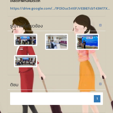
โหลดภาพทั้งหมดได้ที่
https://drive.google.com/.../1FOl0uc54tlFJVEBiEfcbT43W17X...
รูปภาพที่เกี่ยวข้อง
ติชม
1