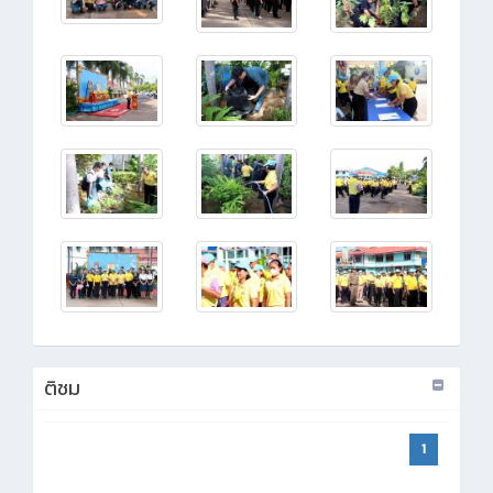
ติชม
1