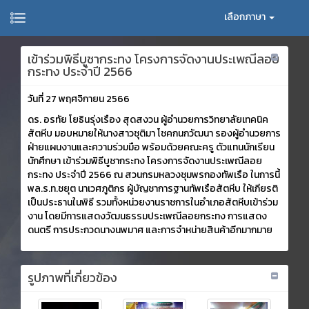
เลือกภาษา
เข้าร่วมพิธีบูชากระทง โครงการจัดงานประเพณีลอย
กระทง ประจำปี 2566
วันที่ 27 พฤศจิกายน 2566
ดร. อรทัย โยธินรุ่งเรือง สุดสงวน ผู้อำนวยการวิทยาลัยเทคนิค
สัตหีบ มอบหมายให้นางสาวชุติมา โชคกนกวัฒนา รองผู้อำนวยการ
ฝ่ายแผนงานและความร่วมมือ พร้อมด้วยคณะครู ตัวแทนนักเรียน
นักศึกษา เข้าร่วมพิธีบูชากระทง โครงการจัดงานประเพณีลอย
กระทง ประจำปี 2566 ณ สวนกรมหลวงชุมพรกองทัพเรือ ในการนี้
พล.ร.ท.ชยุต นาเวศภูติกร ผู้บัญชาการฐานทัพเรือสัตหีบ ให้เกียรติ
เป็นประธานในพิธี รวมทั้งหน่วยงานราชการในอำเภอสัตหีบเข้าร่วม
งาน โดยมีการแสดงวัฒนธรรมประเพณีลอยกระทง การแสดง
ดนตรี การประกวดนางนพมาศ และการจำหน่ายสินค้าอีกมากมาย
รูปภาพที่เกี่ยวข้อง