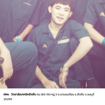
KMe
:
วิทยาลัยเทคนิคสัตหีบ
กม.160 193 หมู่ 3 ต.นาจอมเทียน อ.สัตหีบ จ.ชลบุรี
20250