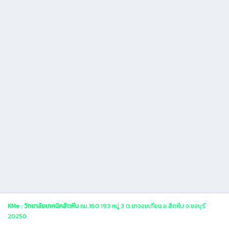
KMe
:
วิทยาลัยเทคนิคสัตหีบ
กม.160 193 หมู่ 3 ต.นาจอมเทียน อ.สัตหีบ จ.ชลบุรี
20250