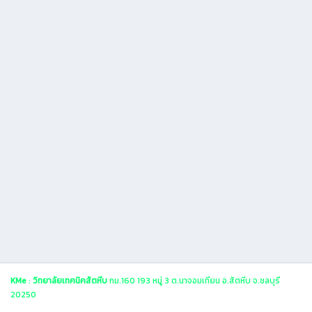
KMe
:
วิทยาลัยเทคนิคสัตหีบ
กม.160 193 หมู่ 3 ต.นาจอมเทียน อ.สัตหีบ จ.ชลบุรี
20250