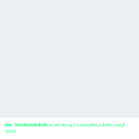
KMe
:
วิทยาลัยเทคนิคสัตหีบ
กม.160 193 หมู่ 3 ต.นาจอมเทียน อ.สัตหีบ จ.ชลบุรี
20250