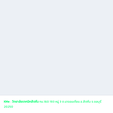
KMe
:
วิทยาลัยเทคนิคสัตหีบ
กม.160 193 หมู่ 3 ต.นาจอมเทียน อ.สัตหีบ จ.ชลบุรี
20250