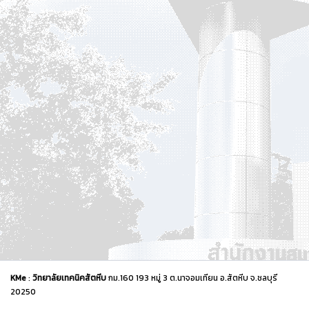
KMe
:
วิทยาลัยเทคนิคสัตหีบ
กม.160 193 หมู่ 3 ต.นาจอมเทียน อ.สัตหีบ จ.ชลบุรี
20250