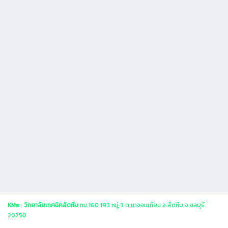
KMe
:
วิทยาลัยเทคนิคสัตหีบ
กม.160 193 หมู่ 3 ต.นาจอมเทียน อ.สัตหีบ จ.ชลบุรี
20250