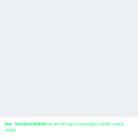
KMe
:
วิทยาลัยเทคนิคสัตหีบ
กม.160 193 หมู่ 3 ต.นาจอมเทียน อ.สัตหีบ จ.ชลบุรี
20250