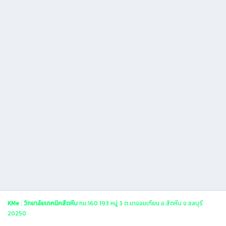
KMe
:
วิทยาลัยเทคนิคสัตหีบ
กม.160 193 หมู่ 3 ต.นาจอมเทียน อ.สัตหีบ จ.ชลบุรี
20250