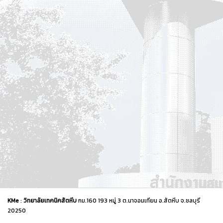
KMe
:
วิทยาลัยเทคนิคสัตหีบ
กม.160 193 หมู่ 3 ต.นาจอมเทียน อ.สัตหีบ จ.ชลบุรี
20250