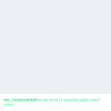
KMe
:
วิทยาลัยเทคนิคสัตหีบ
กม.160 193 หมู่ 3 ต.นาจอมเทียน อ.สัตหีบ จ.ชลบุรี
20250