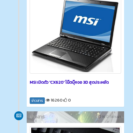
MSI เปิดตัว 'CX620' โน๊ตบุ๊คจอ 3D สุดประหยัด
16260
0
ข่าวสาร
ข่าวสาร
16 ปี ที่ผ่านมา