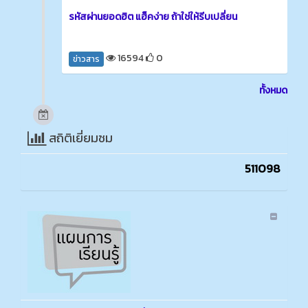
รหัสผ่านยอดฮิต แฮ็คง่าย ถ้าใช่ให้รีบเปลี่ยน
16594
0
ข่าวสาร
ทั้งหมด
สถิติเยี่ยมชม
511098