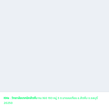
KMe
:
วิทยาลัยเทคนิคสัตหีบ
กม.160 193 หมู่ 3 ต.นาจอมเทียน อ.สัตหีบ จ.ชลบุรี
20250