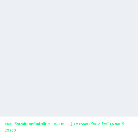
KMe
:
วิทยาลัยเทคนิคสัตหีบ
กม.160 193 หมู่ 3 ต.นาจอมเทียน อ.สัตหีบ จ.ชลบุรี
20250