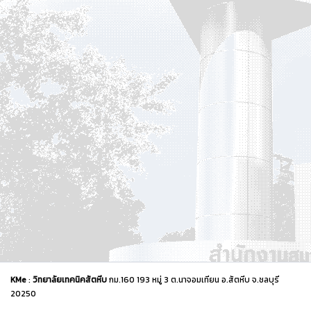
KMe
:
วิทยาลัยเทคนิคสัตหีบ
กม.160 193 หมู่ 3 ต.นาจอมเทียน อ.สัตหีบ จ.ชลบุรี
20250