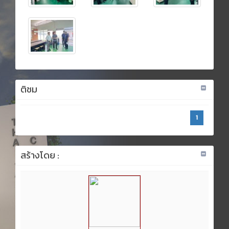
ติชม
1
สร้างโดย :