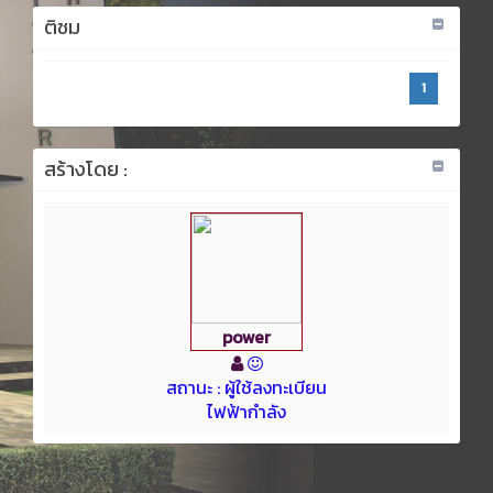
ติชม
1
สร้างโดย :
power
สถานะ : ผู้ใช้ลงทะเบียน
ไฟฟ้ากำลัง