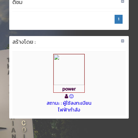
ติชม
1
สร้างโดย :
power
สถานะ : ผู้ใช้ลงทะเบียน
ไฟฟ้ากำลัง