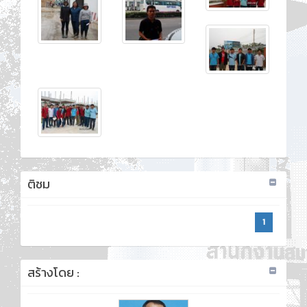
ติชม
1
สร้างโดย :