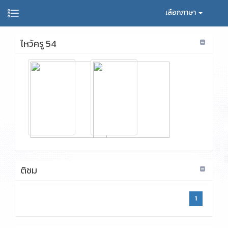
เลือกภาษา
ไหว้ครู 54
ติชม
1