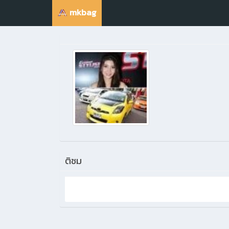
mkbag
ติชม