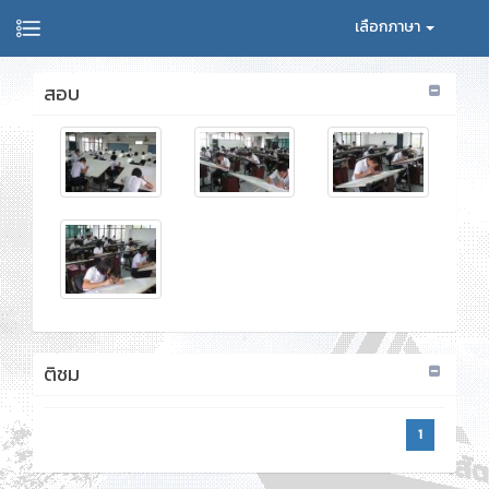
เลือกภาษา
สอบ
ติชม
1