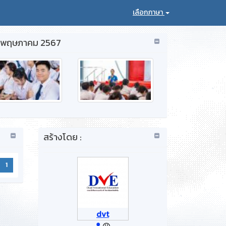
เลือกภาษา
่ 7 พฤษภาคม 2567
สร้างโดย :
1
dvt