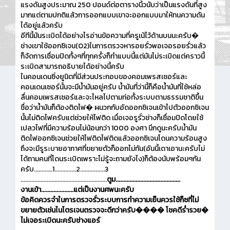
แรงดันสูงประมาณ 250 ปอนด์ต่อตารางนิ้วนับว่าเป็นแรงดันที่สูง
มากแต่ตามปกติแล้วการออกแบบเขาจะออกแบบมาให้ทนความดัน
ได้อยู่แล้วครับ
อีทีนี้มันระเบิดได้อย่างไรอ่านข้อความที่ครูเน้ไว้ด้านบนนะครับ�
ช่างเขาใช้ออกซิเจน(O2)ในการตรวจหารอยรั่วพอเจอรอยรั่วแล้ว
ก็จัดการเชื่อมปิดทั้งๆที่ทุกครั้งก็ทำแบบนี้แต่มันไม่ระเบิดแต่คราวนี้
ระเบิดสามารถอธิบายได้อย่างนี้ครับ
ในคอนเดนซิ่งยูนิตที่มีส่วนประกอบของคอมเพรสเซอร์และ
คอนเดนเซอร์นั้นจะมีน้ำมันอยู่ครับ น้ำมันที่ว่านี้ก็คือน้ำมันที่ใช้หล่อ
ลื่นคอมเพรสเซอร์และจะไหลไปตามท่อทั้งระบบตามธรรมชาติขึ้น
ชื่อว่าน้ำมันก็ต้องติดไฟ� ผนวกกับอัดออกซิเจนเข้าไปตัวออกซิเจน
นั้นไม่ติดไฟครับแต่ช่วยให้ไฟติด เมื่อเจอรูรั่วช่างก็เชื่อมปิดโดยใช้
เปลวไฟที่มีความร้อนไม่น้อนกว่า 1000 องศา นึกดูนะครับน้ำมัน
ติดไฟออกซิเจนช่วยให้ไฟติดไฟติดแล้วออกซิเจนโดนความร้อนสูง
ถึงจะมีรูระบายอากาศที่ขยายตัวก็ออกไม่ทัน(อันนี้เดาเอานะครับไม่
ได้ถามคนที่โดนระเบิดเพราะไม่รู้จะถามยังไง)ก็ต้องนับพร้อมๆกัน
ครับ............1..............2................3
........................................................
ตูม..........................................
งานเข้า.....................แต่เป็นงานศพนะครับ
ข้อคิดควรจำในการตรวจรั่วระบบการทำความเย็นควรใช้ก็ซที่ไม่
ขยายตัวเช่นไนโตรเจนตรวจจะดีกว่าครับ���� โชคดีร่ำรวย�
ไม่เจอระเบิดนะครับช่างแอร์