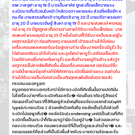
เทพ วาสจุฬา อายุ 18 ปี บาดเจ็บสาหัส ถูกสะเก็ดเหล็กจากแรง
ระเบิดบาดที่บริเวณใบหน้า ใกล้ดวงตา หลายแห่ง ส่วนที่เหลืออีก 4
คน คือ นายสรณเกียรติ จารุเกียรติ อายุ 20 ปี นายปรีชา พรหมทา
อายุ 20 ปี นายบรรดิษฐ์ สิงหา อายุ 19
ปี และนายสมพงษ์ พรหมอุ
ตม์ อายุ 25 ปีถูกถูกสะเก็ดตามร่างกายได้รับบาดเจ็บเล็กน้อย .
นาย
สมพงษ์ พรหมอุตม์ อายุ 25 ปี หนึ่งในช่างที่ได้รับบาดเจ็บและอยู่ใน
เหตุการณ์เล่าว่า ก่อนเกิดเหตุ นายมนตรี เจ้าของร้านได้นั่งซ่อม
เครื่องคอมเพลสเซอร์แอร์อยู่กลางร้าน เนื่องจากเครื่องมีรูรั่ว จึง
ได้อัดออกซิเจน เข้าไปในท่อ และจุดไฟเป่าหารูรั่ว เตรียมเชื่อมปิด
โดยมีช่างคนอื่นๆช่วยกันหารูรั่ว และยืนทำงานอยู่ด้านข้าง แล้วจู่ๆ
เหตุการณ์ไม่คาดฝันก็เกิดขึ้น เมื่อเครื่องคอมเพลส เซอร์แอร์ซึ่ง
อาจมีน้ำยาแอร์อุดค้างทำให้เกิดการระเบิดขึ้นอย่างแรง จนช่างใน
ร้านได้รับบาดเจ็บดังกล่าวเบื้องต้นทุกคนพ้นขีดอันตรายแล้ว
ทรรศนะของครูเอก
ครูเอกอยากจะบอกจริงๆว่าไอ้การระเบิดที่เกิดขึ้นนั้นตามปกติมัน
ไม่ใช่เรื่องง่ายๆที่จะระเบิดกันนะครับ� ก่อนอื่นเราต้องรู้จักแอร์
ก่อนแอร์ในบ้านเราที่ใช้กันอยู่ส่วนใหญ่คือแอร์แบบแยกส่วน(split
type)ประกอบด้วย 2 ส่วนหลักด้วยกันคือ คอล์ยเย็น(ไม่ใช่ส่วนที่
ระเบิดไม่ขอพูดถึง)� คอล์ยร้อน(condensing unit)เป็นส่วนที่เกิด
ระเบิดขึ้นเป็นประจำก็ต้องมาดูว่ามีอะไรอยู่บ้าง� ในส่วนของทาง
กลจะประกอบด้วย คอมเพรสเซอร์ที่เป็นตัวดูดและอัดน้ำยา� และ
คอนเดนเซอร์คือส่วนที่เป็นรังผึ้งสำหรับระบายความร้อนและรับ