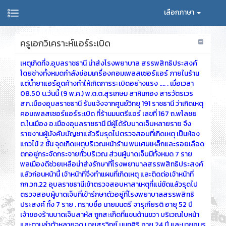
เลือกภาษา
ครูเอกวิเคราะห์แอร์ระเบิด
เหตุเกิดที่จ.อุบลราชธานี นำส่งโรงพยาบาล สรรพสิทธิประสงค์
โดยช่างทั้งหมดกำลังซ่อมเครื่องคอมเพลสเซอร์แอร์ ภายในร้าน
แต่น้ำยาแอร์อุดค้างทำให้เกิดการระเบิดอย่างแรง .... . เมื่อเวลา
08.50 น.วันนี้ (9 พ.ค.) พ.ต.ต.สุรเกษม สาหินกอง สารวัตรเวร
สภ.เมืองอุบลราชธานี รับแจ้งจากศูนย์วิทยุ 191 ราชธานี ว่าเกิดเหตุ
คอมเพลสเซอร์แอร์ระเบิด ที่ร้านมนตรีแอร์ เลขที่ 167 ถ.พโลชย
ต.ในเมือง อ.เมืองอุบลราชธานี มีผู้ได้รับบาดเจ็บหลายราย จึง
รายงานผู้บังคับบัญชาแล้วรีบรุดไปตรวจสอบที่เกิดเหตุ เป็นห้อง
แถวไม้ 2 ชั้น จุดเกิดเหตุบริเวณหน้าร้าน พบเศษเหล็กและรอยเลือด
ตกอยู่กระจัดกระจายทั่วบริเวณ ส่วนผู้บาดเจ็บมีทั้งหมด 7 ราย
พลเมืองดีช่วยเหลือนำส่งรักษาที่โรงพยาบาลสรรพสิทธิประสงค์
แล้วก่อนหน้านี้ เจ้าหน้าที่จึงทำแผนที่เกิดเหตุ และติดต่อเจ้าหน้าที่
กก.วท.22 อุบลราชธานีเข้าตรวจสอบหาสาเหตุที่แน่ชัดแล้วรุดไป
ตรวจสอบผู้บาดเจ็บที่เข้ารักษาตัวอยู่ที่โรงพยาบาลสรรพสิทธิ
ประสงค์ ทั้ง 7 ราย . ทราบชื่อ นายมนตรี จารุเกียรติ อายุ 52 ปี
เจ้าของร้านบาดเจ็บสาหัส ถูกสะเก็ดที่แขนด้านขวา บริเวณใบหน้า
และตามลำตัวหลายจุด นายสุรวิทย์ นนทศิริ อายุ 24 ปี และนายอมร