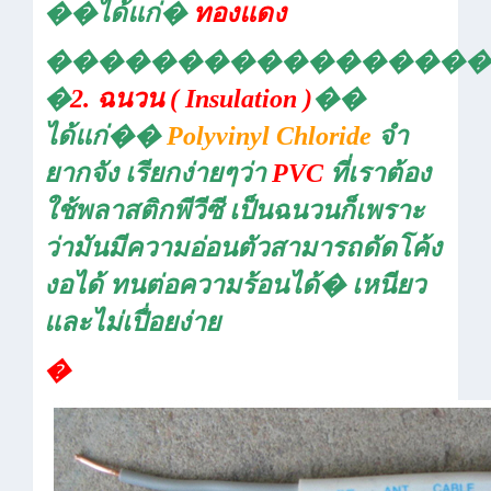
��
ได้แก่
�
ทองแดง
�����������������
�
2.
ฉนวน (
Insulation )
��
ได้แก่
��
Polyvinyl Chloride
จำ
ยากจัง เรียกง่ายๆว่า
PVC
ที่เราต้อง
ใช้พลาสติกพีวีซี เป็นฉนวนก็เพราะ
ว่ามันมีความอ่อนตัวสามารถดัดโค้ง
งอได้ ทนต่อความร้อนได้
�
เหนียว
และไม่เปื่อยง่าย
�