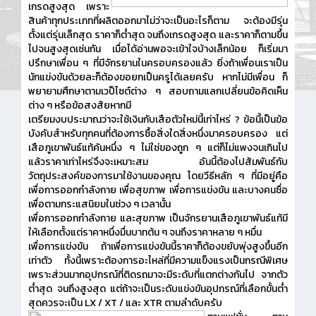
เกรดสูงสุด เพราะ
สินค้าทุกประเภทที่ผลิตออกมาไม่ว่าจะเป็นอะไรก็ตาม จะต้องมีรุ่น
ตั้งแต่รุ่นเล็กสุด ราคาก็ต่ำสุด จนถึงเกรดสูงสุด และราคาก็ตามขึ้น
ไปจนสูงสุดเช่นกัน เมื่อได้อ่านพอจะเข้าใจบ้างเล็กน้อย ก็เริ่มมา
ปรึกษาเพื่อน ๆ ที่มีจักรยานในครอบครองแล้ว ยิ่งถ้าเพื่อนเราเป็น
นักแข่งขันด้วยละก็ต้องขอยกเป็นครูได้เลยครับ หากไม่มีเพื่อน ก็
พยายามศึกษาตามเวป็ไซต์ต่าง ๆ สอบถามแลกเปลี่ยนข้อคิดเห็น
ต่าง ๆ หรือข้อสงสัยหากมี
เตรียมงบประมาณว่าจะใช้เงินกับเสือตัวใหม่นี้เท่าไหร่ ?
ข้อนี้เป็นข้อ
บังคับสำหรับทุกคนที่ต้องการซื้อสิ่งใดสิ่งหนึ่งมาครอบครอง แต่
เสือภูเขาพันธ์แท้คันหนึ่ง ๆ ไม่ใช่ของถูก ๆ แต่ก็ไม่แพงจนเกินไป
แล้วราคาเท่าไหร่จึงจะเหมาะสม อันนี้ต้องไปสัมพันธ์กับ
วัตถุประสงค์ของการมาใช้งานของคุณ โดยวีธีหลัก ๆ ที่มีอยู่คือ
เพื่อการออกกำลังกาย เพื่อสุขภาพ เพื่อการแข่งขัน และบางคนซื่อ
เพื่อตามกระแสนิยมในช่วง ๆ เวลานั้น
เพื่อการออกกำลังกาย และสุขภาพ
เป็นจักรยานเสือภูเขาพันธ์แท้มี
ให้เลือกตั้งแต่ราคาหนึ่งมื่นบาทต้น ๆ จนถึงราคาหลาย ๆ หมื่น
เพื่อการแข่งขัน
ถ้าเพื่อการแข่งขันนี้ราคาก็ต้องขยับพุ่งสูงขึ้นอีก
เท่าตัว ทั้งนี้เพราะต้องการอะไหล่ที่มีความแข็งแรงเป็นกรณีพิเศษ
เพราะส่วนมากอุปกรณ์ที่ติดรถมาจะมีระดับที่แตกต่างกันไป จากตัว
ต่ำสุด จนถึงสูงสุด แต่ถ้าจะเป็นระดับแข่งขันอุปกรณ์ที่เลือกขั้นต่ำ
สุดควรจะเป็น LX / XT / และ XTR ตามลำดับครับ