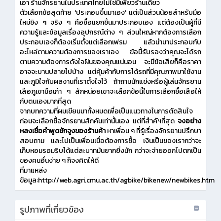
เอา ร้านจักรยานในประเทศไทยไม่ใช่มีเพียวร้านเดียว
ตัวเลือกข้อสุดท้าย
'ประกอบขึ้นมาเอง'
แต่เป็นส่วนน้อยสำหรับมือ
ใหม่ซิง ๆ จริง ๆ คือซื้อแยกชิ้นมาประกอบเอง แต่ต้องเป็นผู้ที่มี
ความรู้และข้อมูลเรื่องอุปกรณ์ต่าง ๆ ส่วนใหญ่หากต้องการเลือก
ประกอบเองก็ต้องเริ่มตั้งแต่เลือกเฟรม แล้วนำมาประกอบกับ
อะไหล่ตามความต้องการของเราเอง ข้อนี้รับรองว่าคุณจะได้รถ
ตามความต้องการดังใจฝันของคุณแน่นอน จะมีข้อเสียก็คือราคา
อาจจะบานปลายไปบ้าง แต่คุ้มค้ากับการได้รถที่มีคุณภาพมาใช้งาน
และภูมิใจกับผลงานที่เราตั้งใจไว้ ถ้าถามนักแข่งหรือผู้เล่นจักรยาน
เสือภูเขามือเก๋า ๆ สักหน่อยเขาจะเลือกข้อนี้ในการเลือกซื้อเสือให้
กับตนเองมากที่สุด
จากบทความที่ผมเขียนมาทั้งหมดเพื่อเป็นแนวทางในการตัดสินใจ
ก่อนจะเลือกซื้อจักรยานสักคันเท่านั้นเอง แต่ที่สำคัฯที่สุด
จงอย่าง
หลงเชื่อคำพูดชักจูงของร้านค้า
หาเพื่อน ๆ ที่รู้เรื่องจักรยานปรึกษา
สอบถาม และไปเป็นเพื่อนเมื่อต้องการซื้อ เงินเป็นของเรากว่าจะ
เก็บหอมรอมริบได้แต่ละบาทมันยากยิ่งนัก กว่าจะจ่ายออกไปตกเป็น
ของคนอื่นง่าย ๆ ก็จงคิดให้ดี
ที่มาแหล่ง
ข้อมูล:http://web.agri.cmu.ac.th/agbike/bikenew/newbikes.htm
รูปภาพที่เกี่ยวข้อง