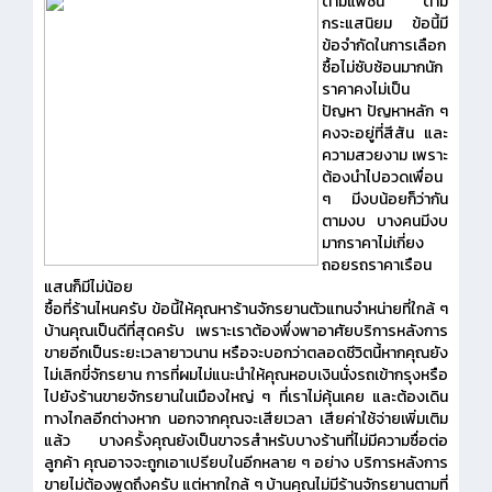
ตามแฟชั่น ตาม
กระแสนิยม
ข้อนี้มี
ข้อจำกัดในการเลือก
ซื้อไม่ซับซ้อนมากนัก
ราคาคงไม่เป็น
ปัญหา ปัญหาหลัก ๆ
คงจะอยู่ที่สีสัน และ
ความสวยงาม เพราะ
ต้องนำไปอวดเพื่อน
ๆ มีงบน้อยก็ว่ากัน
ตามงบ บางคนมีงบ
มากราคาไม่เกี่ยง
ถอยรถราคาเรือน
แสนก็มีไม่น้อย
ซื้อที่ร้านไหนครับ
ข้อนี้ให้คุณหาร้านจักรยานตัวแทนจำหน่ายที่ใกล้ ๆ
บ้านคุณเป็นดีที่สุดครับ เพราะเราต้องพึ่งพาอาศัยบริการหลังการ
ขายอีกเป็นระยะเวลายาวนาน หรือจะบอกว่าตลอดชีวิตนี้หากคุณยัง
ไม่เลิกขี่จักรยาน การที่ผมไม่แนะนำให้คุณหอบเงินนั่งรถเข้ากรุงหรือ
ไปยังร้านขายจักรยานในเมืองใหญ่ ๆ ที่เราไม่คุ้นเคย และต้องเดิน
ทางไกลอีกต่างหาก นอกจากคุณจะเสียเวลา เสียค่าใช้จ่ายเพิ่มเติม
แล้ว บางครั้งคุณยังเป็นขาจรสำหรับบางร้านที่ไม่มีความซื่อต่อ
ลูกค้า คุณอาจจะถูกเอาเปรียบในอีกหลาย ๆ อย่าง บริการหลังการ
ขายไม่ต้องพูดถึงครับ แต่หากใกล้ ๆ บ้านคุณไม่มีร้านจักรยานตามที่