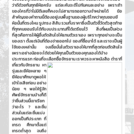
ว่าดีด้วยกันทุกยีห้อครับ แต่ละคันจะดีไปกันคนละอย่าง เพราะถ้า
ของใครที่ว่าไม่มีดีเลยก็คงจะไม่สามารถออกวางจำหน่ายได้ ข้อ
สำคํญของคำถามนี้ต้องอยู่บนพื้นฐานของผู้บริโภคว่าคุณชอบยี
ห้อนั้นที่ตรงไหน รูปทรง สีสัน รวมทั้งราคาซึ่งเป็นตัวชี้วัดตัวสุดท้าย
ที่ทุกคนยอมรับได้กับงบประมาณที่ได้เตรียมไว้ สิ่งที่ผมเป็นห่วง
ที่สุดคือการให้ผู้อื่นตัดสินใจให้แทนตัวเราเอง เพราะทุกอย่างจะเป็น
ของเรา ตั้งแต่เงินที่ต้องจ่ายออกไป ของที่ซื้อมาได้ และเราจะเป็นผู้
ใช้ของเหล่านั้น จงเชื่อมั่นในตัวเราเองให้มากที่สุดก่อนตัดสินใจ
เพราะอย่างน้อยจะได้ช่วยให้คุณเป็นตัวของคุณเองได้บ้าง
ประการแรก
ก่อนที่จะเลือกซื้อจักรยาน เราควรจะหาหนังสือ ตำราที่
เกี่ยวกับจักรยาน
หา
รุ่นและยีห้อหลาย ๆ
ยีห้อมาศึกษาดูพอให้
เข้าใจเสียก่อน อย่าง
น้อย ๆ พอให้รู้จัก
ศัพย์จักรยานบ้างก็ดี
ว่าชิ้นส่วนนี้เขาเรียก
ว่าอะไร ? และชิ้น
ส่วนในแต่ละชิ้นแบ่ง
ออกเป็นกีประเภท กี่
เกรด ศึกษาตั้งแต่
เกรดต่ำสุด จนถึง