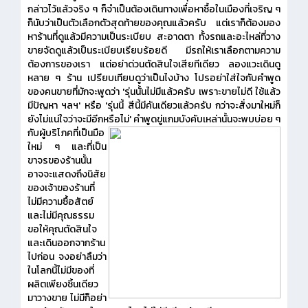
กล่าวไว้แล้วจริง ๆ ก็จำเป็นต้องเดินทางเพื่อหาซื้อในเมืองที่เจริญ ๆ
ก็นับว่าเป็นตัวเลือกตัวสุดท้ายของคุณแล้วครับ แต่เราก็ต้องมอง
หาร้านที่ดูแล้วมีความเป็นระเบียบ สะอาดตา ทั้งรถและอะไหล่ที่วาง
ขายจัดดูแล้วเป็นระเบียบเรียบร้อยดี มีรถให้เราเลือกตามความ
ต้องการของเรา แต่อย่าด่วนตัดสินใจเสียทีเดียว ลองแวะเดินดู
หลาย ๆ ร้าน เปรียบเทียบดูว่าเป็นไงบ้าง โปรอย่าใส่ใจกับคำพูด
ของคนขายที่มักจะพูดว่า
'รุ่นนั้นไม่มีแล้วครับ เพราะขายไม่ดี ใช้แล้ว
มีปัญหา ฯลฯ'
หรือ
'รุ่นนี้ สีนี้มีคันเดียวแล้วครับ กว่าจะสั่งมาใหม่ก็
ยังไม่แน่ใจว่าจะมีอีกหรือไม่'
คำพูดขู่แกมบังคับเหล่านั้นจะพบบ่อย ๆ
กับผู้บริโภคที่เป็นมือ
ใหม่ ๆ และที่เป็น
ขาจรของร้านนั้น
อาจจะแสดงถึงนิสัย
ของเจ้าของร้านที่
ไม่มีความซื้อสัตย์
และไม่มีคุณธรรม
ขอให้คุณตัดสินใจ
และเดินออกจากร้าน
ไปก่อน จงอย่าลืมว่า
ในโลกนี้ไม่มีของที่
ผลิตเพียงชิ้นเดียว
มาวางขาย ไม่มีก็อย่า