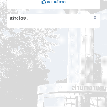
คะแนนโหวด
สร้างโดย :