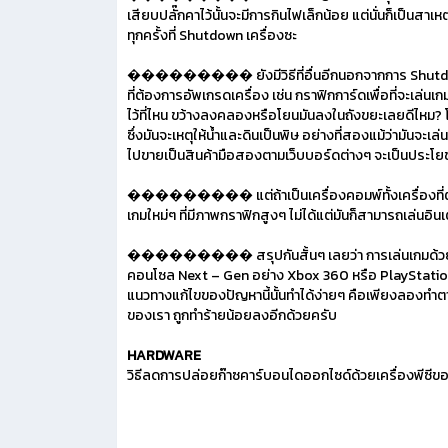
เสียบปลั๊กคาไว้นั้นจะมีการกินไฟเล็กน้อย แต่นั่นก็เป็นส
ทุกครั้งที่ Shutdown เครื่องซะ
��������� ยังมีวิธีที่อื่นอีกนอกจากการ Shutdown เค
ที่ต้องการอัพเกรดเครื่อง เช่น กราฟิกการ์ดเพื่อที่จะเล่นเ
ไว้ที่ไหน ขว้างลงคลองหรือโยนมันลงในถังขยะเลยดีไหม? โ
ซึ่งมันจะเหตุให้น้ำและดินเป็นพิษ อย่างที่สองแม้ว่ามันจะเ
ไปขายเป็นสินค้ามือสองตามเว็บบอร์ดต่างๆ จะเป็นประโยช
��������� แต่ถ้าเป็นเครื่องคอมพ์ทั้งเครื่องที่ตกรุ่
เกมใหม่ๆ ที่มีภาพกราฟิกสูงๆ ไม่ได้แต่มันก็สามารถเล่นอ
��������� สรุปกันสั้นๆ เลยว่า การเล่นเกมด้วยเครื่อ
คอนโซล Next – Gen อย่าง Xbox 360 หรือ PlayStation 3 ก
แนวทางแก้ไขของปัญหานี้นั้นทำได้ง่ายๆ คือเพียงลองทำ
ของเรา ถูกทำร้ายน้อยลงอีกด้วยครับ
HARDWARE
วิธีลดการปล่อยก๊าซคาร์บอนไดออกไซด์ด้วยเครื่องพีซีข