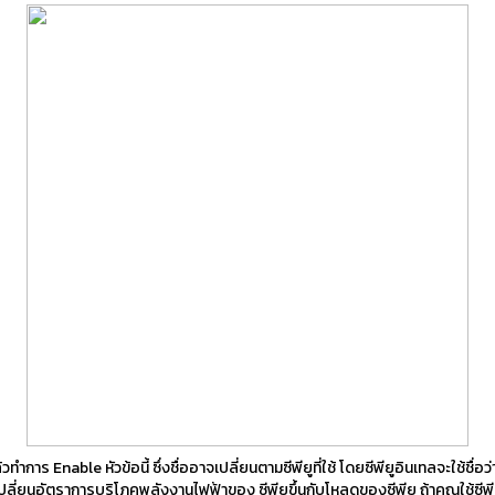
ร Enable หัวข้อนี้ ซึ่งชื่ออาจเปลี่ยนตามซีพียูที่ใช้ โดยซีพียูอินเทลจะใช้ชื่อ
ับเปลี่ยนอัตราการบริโภคพลังงานไฟฟ้าของ ซีพียูขึ้นกับโหลดของซีพียู ถ้าคุณใช้