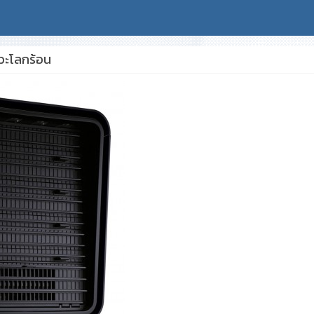
วะโลกร้อน