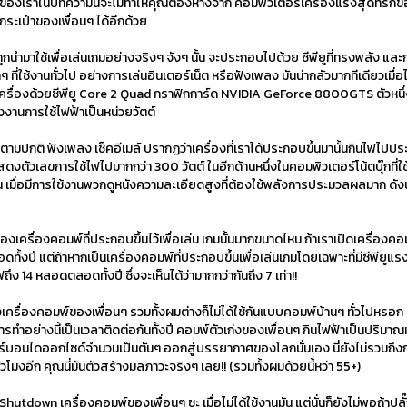
ความนี้จะไม่ทำให้คุณต้องห่างจาก คอมพิวเตอร์เครื่องแรงสุดที่รักของคุณ แ
กระเป๋าของเพื่อนๆ ได้อีกด้วย
เพื่อเล่นเกมอย่างจริงๆ จังๆ นั้น จะประกอบไปด้วย ซีพียูที่ทรงพลัง และกรา
ี่ใช้งานทั่วไป อย่างการเล่นอินเตอร์เน็ต หรือฟังเพลง มันน่ากลัวมากทีเดียวเมื
เครื่องด้วยซีพียู Core 2 Quad กราฟิกการ์ด NVIDIA GeForce 8800GTS ตัวหนึ่ง
ังงานการใช้ไฟฟ้าเป็นหน่วยวัตต์
 ฟังเพลง เช็คอีเมล์ ปรากฏว่าเครื่องที่เราได้ประกอบขึ้นมานั้นกินไฟไปประมาณ
สดงตัวเลขการใช้ไฟไปมากกว่า 300 วัตต์ ในอีกด้านหนึ่งในคอมพิวเตอร์โน้ตบุ๊กที่ใ
ั้น เมื่อมีการใช้งานพวกดูหนังความละเอียดสูงที่ต้องใช้พลังการประมวลผลมาก ดังนั
องคอมพ์ที่ประกอบขึ้นไว้เพื่อเล่น เกมนั้นมากขนาดไหน ถ้าเราเปิดเครื่องคอ
ปี แต่ถ้าหากเป็นเครื่องคอมพ์ที่ประกอบขึ้นเพื่อเล่นเกมโดยเฉพาะที่มีซีพียูแรง
14 หลอดตลอดทั้งปี ซึ่งจะเห็นได้ว่ามากกว่ากันถึง 7 เท่า!!
คอมพ์ของเพื่อนๆ รวมทั้งผมต่างก็ไม่ได้ใช้กันแบบคอมพ์บ้านๆ ทั่วไปหรอก 
งการทำอย่างนี้เป็นเวลาติดต่อกันทั้งปี คอมพ์ตัวเก่งของเพื่อนๆ กินไฟฟ้าเป็นปริมา
คาร์บอนไดออกไซด์จำนวนเป็นตันๆ ออกสู่บรรยากาศของโลกนั่นเอง นี่ยังไม่รวมถึ
โมงอีก คุณนี่มันตัวสร้างมลภาวะจริงๆ เลย!! (รวมทั้งผมด้วยนี้หว่า 55+)
 เครื่องคอมพ์ของเพื่อนๆ ซะ เมื่อไม่ได้ใช้งานมัน แต่นั่นก็ยังไม่พอถ้าปลั๊กย