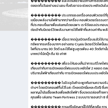
��������� แน่ใจได้เลยว่าแนวทางการช่วยโลกของเราในบท
ตลอดทั้งวันอย่างแน่ นอน ทั้งยังอาจจะช่วยประหยัดเงินใน
��������� ประเภทของเครื่องคอมพิวเตอร์ที่ถูกนำมาใช้
เขมือบพลังงานไฟฟ้ามากกว่าเครื่อง คอมพิวเตอร์ธรรมดาๆ ท
ที่ประกอบขึ้นมาเพื่อเล่นเกมโดยเฉพาะ เราได้ลองประกอบ
ต่อเข้ากับมิเตอร์วัดพลังงานการใช้ไฟฟ้าที่แสดงค่ากิน พล
��������� เมื่อเรากดปุ่มเปิดเครื่องแล้วใช้งานตามปกติ
ทรัพยากรเครื่องมากๆ อย่างเกม Crysis มิเตอร์วัดไฟนั้นแ
ไฟที่ประมาณ 30 วัตต์ และใช้ไฟสูงสุดเพียง 40 วัตต์เท่าน
มากกว่าโน้ตบุ๊ก ถึง 10 เท่า!!!
��������� เพื่อจะให้มองเห็นว่าการบริโภคไฟของเครื่
เทียบเท่ากับการเปิดหลอดไฟแบบประหยัดไฟ 2 หลอด ตลอดทั้ง
ปริมาณไฟฟ้าเทียบเท่ากับ การเปิดหลอดไฟแบบประหยัดไฟถึง 
��������� ในปัจจุบันถ้าจะพูดกันตามความจริงเครื่อง
ต่างๆ โดยเปิดคอมพ์ทิ้งไว้ไงล่ะ (โหลดบิทนี่แหละตัวดี) ซึ่
ผลาญน้ำมันเชื้อเพลิงเพื่อผลิตไฟฟ้า ซึ่งปลดปล่อยก๊าซ
คุณเพื่อ เล่นเกม Team Fortress 2 แบบมาราธอนกว่า 8 ชั่ว
��������� การแก้ไขปัญหานี้ได้ดีที่สุดคือ การ Shutdown