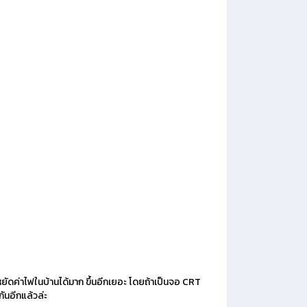
หยัดค่าไฟในบ้านได้มาก ขึ้นอีกเยอะ โดยถ้าเป็นจอ CRT
กันอีกแล้วล่ะ