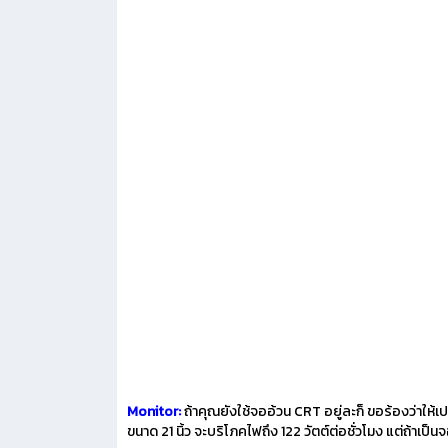
Monitor:
ถ้าคุณยังใช้จออ้วน CRT อยู่ละก็ ขอร้องว่าให้เ
ขนาด 21 นิ้ว จะบริโภคไฟถึง 122 วัตต์ต่อชั่วโมง แต่ถ้าเป็น