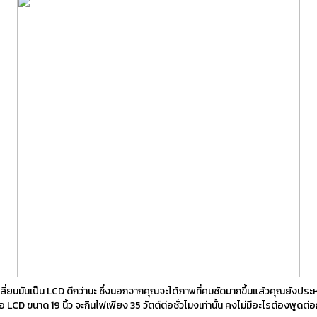
ปลี่ยนมันเป็น LCD ดีกว่านะ ซึ่งนอกจากคุณจะได้ภาพที่คมชัดมากขึ้นแล้วคุณยังประ
จอ LCD ขนาด 19 นิ้ว จะกินไฟเพียง 35 วัตต์ต่อชั่วโมงเท่านั้น คงไม่มีอะไรต้องพูดต่อ