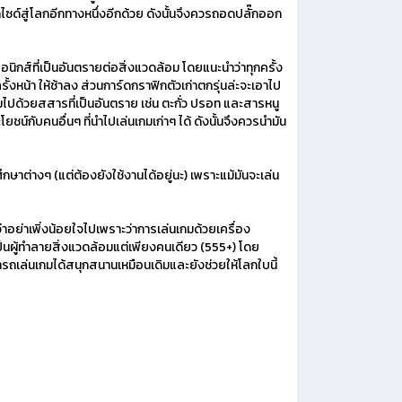
กไซด์สู่โลกอีกทางหนึ่งอีกด้วย ดังนั้นจึงควรถอดปลั๊กออก
ส์ที่เป็นอันตรายต่อสิ่งแวดล้อม โดยแนะนำว่าทุกครั้ง
รั้งหน้า ให้ช้าลง ส่วนการ์ดกราฟิกตัวเก่าตกรุ่นล่ะจะเอาไป
มไปด้วยสสารที่เป็นอันตราย เช่น ตะกั่ว ปรอท และสารหนู
ยชน์กับคนอื่นๆ ที่นำไปเล่นเกมเก่าๆ ได้ ดังนั้นจึงควรนำมัน
่างๆ (แต่ต้องยังใช้งานได้อยู่นะ) เพราะแม้มันจะเล่น
่าเพิ่งน้อยใจไปเพราะว่าการเล่นเกมด้วยเครื่อง
ป็นผู้ทำลายสิ่งแวดล้อมแต่เพียงคนเดียว (555+) โดย
เล่นเกมได้สนุกสนานเหมือนเดิมและยังช่วยให้โลกใบนี้