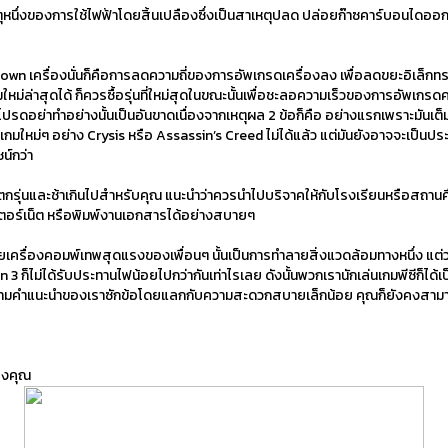
าเหตุหนึ่งของการใช้ไฟฟ้าโดยสิ้นเปลืองซึ่งเป็นสาเหตุปลด ปล่อยก๊าซคาร์บอนไดออ
รื่องนั่นก็คือการลดความถี่ของการอัพเกรดเครื่องลง เพื่อลดขยะอิเล็กทรอนิก
กมใหม่ล่าสุดได้ ก็ควรซื้อรุ่นที่ใหม่สุดในขณะนั้นเพื่อชะลอความเร็วของการอัพเกรดค
ปรดอย่าทำอย่างนั้นเป็นอันขาดเนื่องจากเหตุผล 2 ข้อก็คือ อย่างแรกเพราะมันเต็
ล่นเกมใหม่ๆ อย่าง Crysis หรือ Assassin’s Creed ไม่ได้แล้ว แต่มันยังอาจจะเป็นประโ
น์กว่า
นและช้าเกินไปสำหรับคุณ แนะนำว่าควรนำไปบริจาคให้กับโรงเรียนหรือสถานศึกษาต
ินเตอร์เน็ต หรือพิมพ์งานเอกสารได้อย่างสบายๆ
งคอมพ์เทพสุดแรงของเพื่อนๆ นั้นเป็นการทำลายสิ่งแวดล้อมทางหนึ่ง แต่ว่าอย
็ไม่ได้รับประทานไฟน้อยไปกว่ากันเท่าไรเลย ดังนั้นพวกเรานักเล่นเกมพีซีก็ได้เ
ตามคำแนะนำของเราซักข้อโดยแลกกับความสะดวกสบายเล็กน้อย คุณก็ยังคงสามารถ
องคุณ