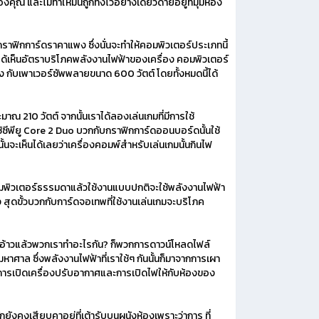
ละไม่ทำให้มันถูกทิ้งไว้อย่างเดียวดายอยู่ที่มุมห้อง
ฟิกการ์ดราคาแพง ซึ่งนั่นจะทำให้คอมพิวเตอร์ประเภทนี้
่อได้เห็นอัตราบริโภคพลังงานไฟฟ้าของเครื่อง คอมพิวเตอร์
 กับเพาเวอร์ซัพพลายขนาด 600 วัตต์ โดยทั้งหมดนี้ได้
 210 วัตต์ จากนั้นเราได้ลองเล่นเกมที่มีการใช้
ช้ซีพียู Core 2 Duo บวกกับกราฟิกการ์ดออนบอร์ดนั้นใช้
้นจะเห็นได้เลยว่าเครื่องคอมพ์สำหรับเล่นเกมนั้นกินไฟ
มพิวเตอร์ธรรมดาแล้วใช้งานแบบปกติจะใช้พลังงานไฟฟ้า
 สุดขั้วบวกกับการ์ดจอเทพที่ใช้งานเล่นเกมจะบริโภค
อ้าวแล้วพวกเราทำอะไรกัน? ก็พวกการดาวน์โหลดไฟล์
ณมหาศาล ซึ่งพลังงานไฟฟ้าที่เราใช้ๆ กันนั้นก็มาจากการเผา
งการเปิดเครื่องปรับอากาศและการเปิดไฟให้กับห้องของ
ังคงเสียบคาอยู่ที่เต้ารับบนผนังห้องเพราะว่าการ ที่