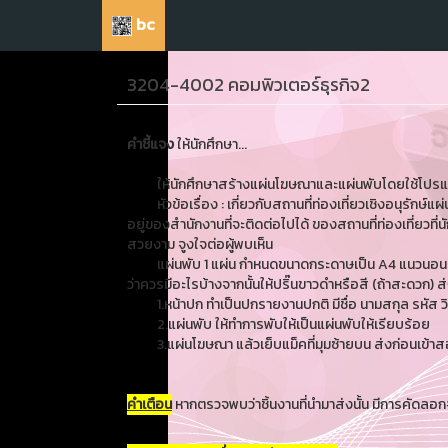
bc
3204-4002 คอมพิวเตอร์ธุรกิจ2
คำชี้แจง
ให้นักศึกษา...
ให้นักศึกษาสร้างแผ่นโฆษณาและแผ่นพับโดยใช้โปรแกร
หัวข้อเรื่อง : เกี่ยวกับสถานที่ท่องเที่ยวเชิงอนุรักษ
อยู่ของสำนักงานที่จะติดต่อไปได้ ของสถานที่ท่องเที่ยวท
สวยงาม จูงใจต่อผู้พบเห็น
แผ่นพับ 1 แผ่น กำหนดขนาดกระดาษเป็น A4 แนวนอน จากน
ว่าควรมีอะไรบ้างจากนั้นให้ปริ๊นขาวดำหรือสี (ถ้าสะดวก) ส
1.หน้าปก ทำเป็นปกรายงานปกติ มีชื่อ นามสกุล รหัส ว
2.แผ่นพับ ให้ทำการพับให้เป็นแผ่นพับให้เรียบร้อย
3.แผ่นโฆษณา แล้วเย็บแม็คที่มุมซ้ายบน ส่งก่อนเข้าส
คำเตือน
หากตรวจพบว่าชิ้นงานที่นำมาส่งนั้น มีการคัดลอกจาก