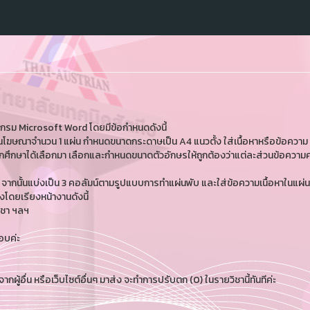
ม Microsoft Word โดยมีข้อกำหนดดังนี้
์แผ่นโฆษณาจำนวน 1 แผ่น กำหนดขนาดกระดาษเป็น A4 แนวตั้ง ใส่เนื้อหาหรือข้อควา
ี่นักศึกษาได้เลือกมา เลือกและกำหนดขนาดตัวอักษรให้ถูกต้องว่าแต่ละส่วนข้อความ
ั้นแบ่งเป็น 3 คอลัมน์ตามรูปแบบการทำแผ่นพับ และใส่ข้อความเนื้อหาในแผ่นพ
่งโดยเรียงหน้างานดังนี้
ิชา ฯลฯ
อบค่ะ
ผู้อื่น หรือเว็บไซต์อื่นๆ มาส่ง จะทำการปรับตก (0) ในรายวิชานี้ทันทีค่ะ