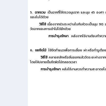
5.
ฉากรวม
เป็นฉากที่ใช้ตรวจมุมฉาก และมุม 45 องศา อา
ของใบได้ด้วย
วิธีใช้
เนื่องจากช่วงระหว่างใบกับหัวจะเป็นมุม 9
วัดฉากของการเข้าไม่ได้อีกด้วย
การบำรุงรักษา
หลังจากใช้งานต้องทำความส
6
.
ขอขีดไม้
ใช้ขีดทำแนวเพื่อการเลื่อย ผ่า หรือทำรูเด
วิธีใช้
คลายสลักหรือลิ่มออกแล้ววัดระยะห่างจากปลา
โดยให้ปลายเข็มขีดผิวไม้ตลอดเวลา
การบำรุงรักษา
หลังใช้งานควรทำความสะอาดชโลมน้ำม