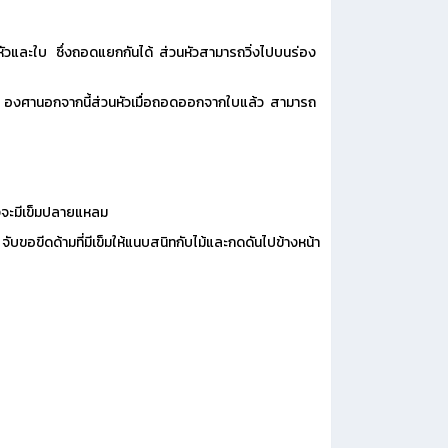
หัวและใบ ซึ่งถอดแยกกันได้ ส่วนหัวสามารถวิ่งไปบนร่อง
45 องศานอกจากนี้ส่วนหัวเมื่อถอดออกจากใบแล้ว สามารถ
่งจะมีเข็มปลายแหลม
บขอขีดด้ามที่มีเข็มให้แนบสนิทกับไม้และกดดันไปข้างหน้า