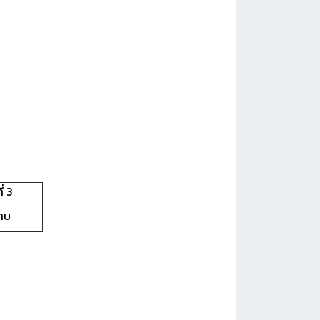
่ 3
าบ