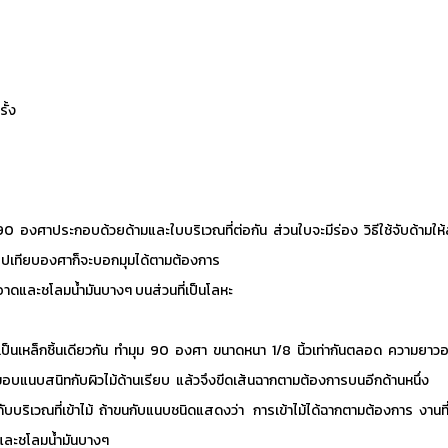
ั้ง
90 องศาประกอบด้วยด้ามและใบบริเวณที่ต่อกัน ส่วนใบจะมีร่อง วิธีใช้จับด้ามให้ส
นำไปเทียบองศาก็จะบอกมุมได้ตามต้องการ
าดและชโลมน้ำมันบางๆ บนส่วนที่เป็นโลหะ
เป็นเหล็กชิ้นเดียวกัน ทำมุม 90 องศา ขนาดหนา 1/8 นิ้วเท่ากันตลอด ความยา
อบแนบสนิทกับผิวไม้ด้านเรียบ แล้วจึงขีดเส้นฉากตามต้องการบนอีกด้านหนึ่ง
ณที่เข้าไม้ ถ้าขนกับแนบชนิดแสดงว่า การเข้าไม้ได้ฉากตามต้องการ งานที่มัก
ละชโลมน้ำมันบางๆ