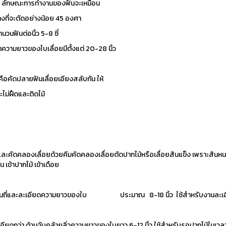
 ฟัน ลักษณะการทำงานของฟันจะเหมือน
ที่จะตัดอย่างน้อย 45 องศา
นวนฟันต่อนิ้ว 5-8 ซี่
ามยาวของใบเลื่อยมีตั้งแต่ 20-28 นิ้ว
ปลายฟันเลื่อยเอียงสลับกัน ให้
ม่ฝืดและติดไม้
ะคัดคลองเลื่อยด้วยคีมคัดคลองเลื่อยตัดปากไม้หรือเลื่อยสันแข็ง เพราะสันหน
เข้าปากไม้ เข้าเดือย
ันถี่และละเอียดความยาวของใบ ประมาณ 8-18 นิ้ว ใช้สำหรับงานละเอียด เช
เอียดกว่า ด้ามจับคล้ายลิ่วความยาวของใบยาว 6-12 นิ้ว ใช้สำหรับรอปากไม้ในเวลา