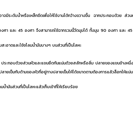
จมีระดับน้ำหรือเหล็กขีดเพื่อให้ใช้งานได้กว้างขวางขึ้น ฉากประกอบด้วย ส่วน
0 องศา และ 45 องศา จึงสามารถใช้ฉากรวมนี้วัดมุมได้ ทั้งมุม 90 องศา และ 
ะอาดและใช้ชโลมน้ำมันบางๆ บนส่วนที่เป็นโลหะ
ือย ประกอบด้วยส่วนหัวและแขนยึดกันแน่นด้วยสลักหรือลิ่ม ปลายของแขนข้างหนึ
ยเข็มกับด้ามของหัวที่อยู่ทางปลายเข็มให้ได้ขนาดตามต้องการแล้วล็อกให้แน่น จั
ันส่วนที่เป็นโลหะแล้วเก็บเข้าที่ให้เรียบร้อย