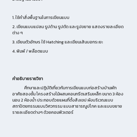
1. ใช้คําสั่งพื้นฐานในการเขียนแบบ
2. เขียนแบบแปลน รูปด้าน รูปตัด และรูปขยาย แสดงรายละเอียด
ต่าง ๆ
3. เขียนตัวอักษร ใช้ Hatching และเขียนเส้นบอกระยะ
4. พิมพ์ / พล๊อตแบบ
คำอธิบายรายวิชา
ศึกษาและปฏิบัติเกี่ยวกับการเขียนแบบก่อสร้างบ้านพัก
อาศัยสองชั้น โครงสร้างไม้ผสมคอนกรีตเสริมเหล็ก ขนาด 3 ห้อง
นอน 2 ห้องน้ำ ประกอบด้วยแผนที่ตั้งสังเขป ผังบริเวณแบบ
สถาปัตยกรรมแบบวิศวกรรม แบบสาธารณูปโภค และแบบขยาย
รายละเอียดต่างๆ ด้วยคอมพิวเตอร์